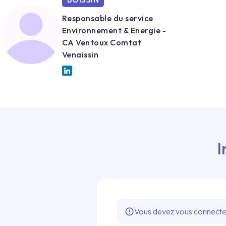
Responsable du service
Environnement & Energie -
CA Ventoux Comtat
Venaissin
I
Vous devez vous connecter 
error_outline