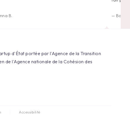
nna B.
—
Barthé
tartup d'État portée par l'Agence de la Transition
n de l'Agence nationale de la Cohésion des
n
Accessibilité