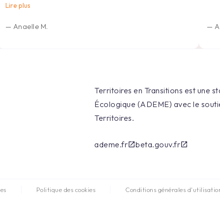
Lire plus
—
Anaelle M.
—
A
Territoires en Transitions est une s
Écologique (ADEME) avec le soutie
Territoires.
ademe.fr
beta.gouv.fr
open_in_new
open_in_new
ies
Politique des cookies
Conditions générales d'utilisatio