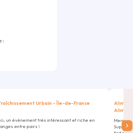
 :
raîchissement Urbain - Île-de-France
Aliment
Aliment
ci, un événement très intéressant et riche en
Merci po
chevron_right
anges entre pairs !
Super ani
fait pou