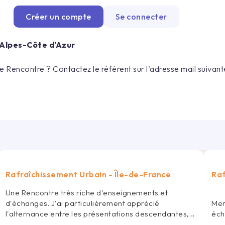
Créer un compte
Se connecter
Alpes-Côte d'Azur
 Rencontre ? Contactez le référent sur l’adresse mail suivante
Rafraîchissement Urbain - Île-de-France
Raf
Une Rencontre très riche d'enseignements et
Mer
d'échanges. J'ai particulièrement apprécié
éch
l'alternance entre les présentations descendantes,
les retours d'expériences et les travaux en groupe.