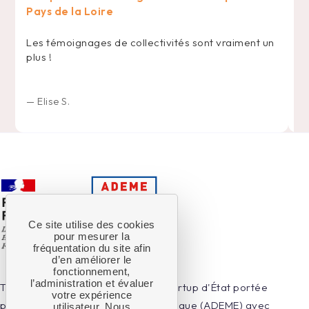
Pays de la Loire
U
d
Les témoignages de collectivités sont vraiment un
l'
plus !
d
Li
t
—
Elise S.
Ce site utilise des cookies
pour mesurer la
fréquentation du site afin
d’en améliorer le
fonctionnement,
l’administration et évaluer
Territoires en Transitions est une startup d'État portée
votre expérience
par l'Agence de la Transition Écologique (ADEME) avec
utilisateur. Nous