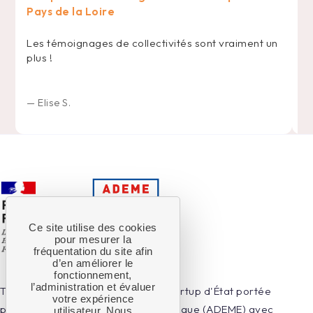
Pays de la Loire
U
d
Les témoignages de collectivités sont vraiment un
l'
plus !
d
Li
t
—
Elise S.
Ce site utilise des cookies
pour mesurer la
fréquentation du site afin
d’en améliorer le
fonctionnement,
l’administration et évaluer
Territoires en Transitions est une startup d'État portée
votre expérience
par l'Agence de la Transition Écologique (ADEME) avec
utilisateur. Nous