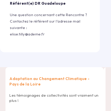
Référent(e) DR
Guadeloupe
Une question concernant cette Rencontre ?
Contactez le référent sur l’adresse mail
suivante :
elise.tilly@ademe.fr
Adaptation au Changement Climatique -
R
Pays de la Loire
U
d
Les témoignages de collectivités sont vraiment un
l'
plus !
d
Li
t