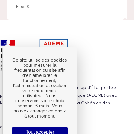
—
Elise S.
Ce site utilise des cookies
pour mesurer la
fréquentation du site afin
d’en améliorer le
fonctionnement,
l’administration et évaluer
Territoires en Transitions est une startup d'État portée
votre expérience
par l'Agence de la Transition Écologique (ADEME) avec
utilisateur. Nous
conservons votre choix
le soutien de l'Agence nationale de la Cohésion des
pendant 6 mois. Vous
Territoires.
pouvez changer ce choix
à tout moment.
ademe.fr
beta.gouv.fr
open_in_new
open_in_new
Tout accepter