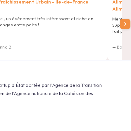
raîchissement Urbain - Île-de-France
Aliment
Aliment
ci, un événement très intéressant et riche en
Merci po
chevron_right
anges entre pairs !
Super ani
fait pou
nna B.
—
Barthé
tartup d'État portée par l'Agence de la Transition
n de l'Agence nationale de la Cohésion des