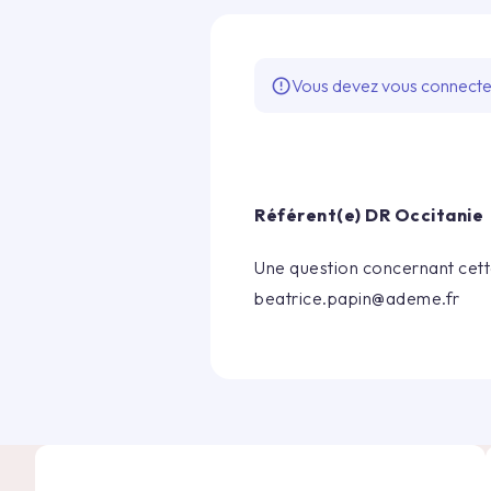
Vous devez vous connecter 
error_outline
Référent(e) DR
Occitanie
Une question concernant cette
beatrice.papin@ademe.fr