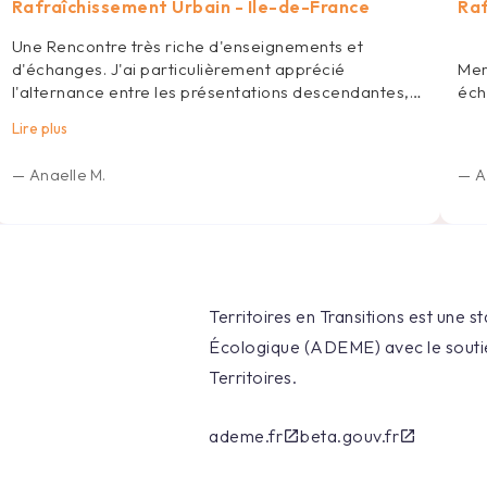
Rafraîchissement Urbain - Île-de-France
Raf
Une Rencontre très riche d'enseignements et
Mer
d'échanges. J'ai particulièrement apprécié
éch
l'alternance entre les présentations descendantes,
les retours d'expériences et les travaux en groupe.
Lire plus
—
Anaelle M.
—
A
Territoires en Transitions est une s
Écologique (ADEME) avec le soutie
Territoires.
ademe.fr
beta.gouv.fr
open_in_new
open_in_new